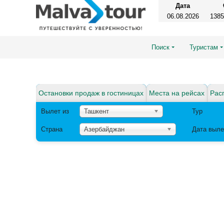
Дата
06.08.2026
1385
Поиск
Туристам
Остановки продаж в гостиницах
Места на рейсах
Рас
Вылет из
Ташкент
Тур
Страна
Азербайджан
Дата выле