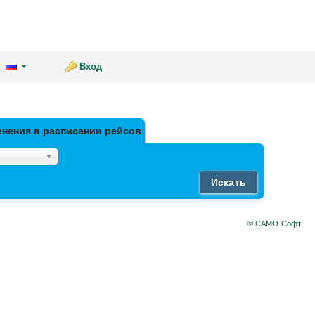
Вход
енения в расписании рейсов
Искать
© САМО-Софт