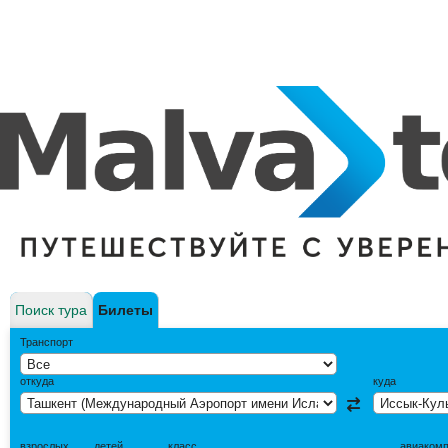
Поиск тура
Билеты
Транспорт
откуда
куда
взрослых
детей
класс
авиаком