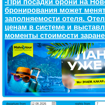
-При посадки брони на Нов
бронирования может менят
заполняемости отеля. Отел
ценам в системе и выставл
моменты стоимости заран
departure from
nights from
7